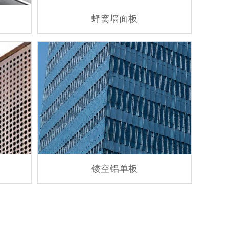
蜂窝墙面板
镂空铝单板