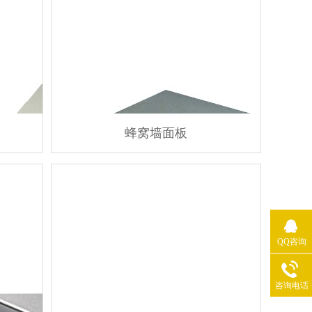
蜂窝墙面板
QQ咨询
咨询电话
0757-